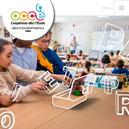
OCCE
ESPACE MANDATAIRE
PROJETS DANS LES CLASSES
FORMATIONS
RESSOURCES
PRETS
RECHERCHER
CONTACT