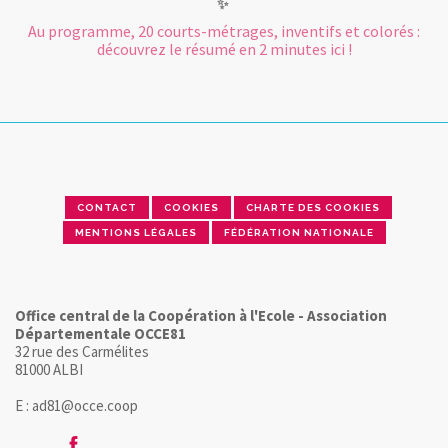
✨
Au programme, 20 courts-métrages, inventifs et colorés :
découvrez le résumé en 2 minutes ici !
CONTACT
COOKIES
CHARTE DES COOKIES
MENTIONS LÉGALES
FÉDÉRATION NATIONALE
Office central de la Coopération à l'Ecole - Association
Départementale OCCE81
32 rue des Carmélites
81000 ALBI
E : ad81@occe.coop