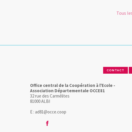
Tous le
CONTACT
Office central de la Coopération à l'Ecole -
Association Départementale OCCE81
32 rue des Carmélites
81000 ALBI
E : ad81@occe.coop