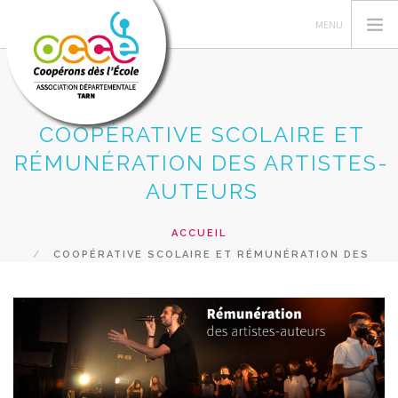
COOPÉRATIVE SCOLAIRE ET
OCCE
RÉMUNÉRATION DES ARTISTES-
ESPACE MANDATAIRE
AUTEURS
PROJETS DANS LES CLASSES
ACCUEIL
FORMATIONS
COOPÉRATIVE SCOLAIRE ET RÉMUNÉRATION DES
RESSOURCES
ARTISTES-AUTEURS
PRETS
RECHERCHER
CONTACT