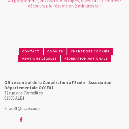
Au programme, 20 courts-métrages, inventifs et colorés :
découvrez le résumé en 2 minutes ici !
CONTACT
COOKIES
CHARTE DES COOKIES
MENTIONS LÉGALES
FÉDÉRATION NATIONALE
Office central de la Coopération à l'Ecole - Association
Départementale OCCE81
32 rue des Carmélites
81000 ALBI
E : ad81@occe.coop