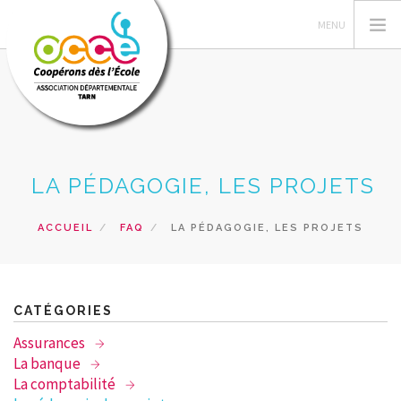
OCCE
LA PÉDAGOGIE, LES PROJETS
ESPACE MANDATAIRE
PROJETS DANS LES CLASSES
ACCUEIL
FAQ
LA PÉDAGOGIE, LES PROJETS
FORMATIONS
RESSOURCES
PRETS
CATÉGORIES
RECHERCHER
Assurances
La banque
CONTACT
La comptabilité