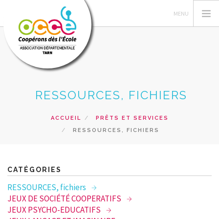
OCCE
RESSOURCES, FICHIERS
ESPACE MANDATAIRE
PROJETS DANS LES CLASSES
ACCUEIL
PRÊTS ET SERVICES
RESSOURCES, FICHIERS
FORMATIONS
RESSOURCES
PRETS
CATÉGORIES
RECHERCHER
RESSOURCES, fichiers
JEUX DE SOCIÉTÉ COOPERATIFS
CONTACT
JEUX PSYCHO-EDUCATIFS